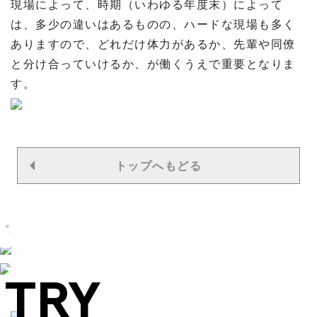
現場によって、時期（いわゆる年度末）によって
は、多少の違いはあるものの、ハードな現場も多く
ありますので、どれだけ体力があるか、先輩や同僚
と分け合っていけるか、が働くうえで重要となりま
す。
トップへもどる
INING
EDULE
&A
研修制度
の流れ
くある
TRY
質問