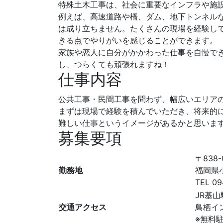
特殊土木工事は、社会に重要なインフラや施
例えば、高速道路や橋、ダム、地下トンネル
は成り立ちません。たくさんの現場を経験し
きる点でやりがいを感じることができます。
家族や恋人に自分がかかわった仕事を自慢で
し、つらくても頑張れますね！
仕事内容
公共工事・民間工事を問わず、幅広いエリア
まずは現場で経験を積んでいただき、将来的
難しい仕事というイメージがあるかと思いま
募集要項
〒838-
勤務地
福岡県
TEL 0
JR基山
交通アクセス
鳥栖イ
※無料