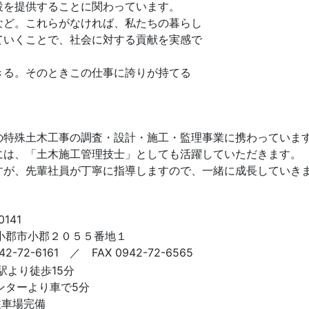
設を提供することに関わっています。
など。これらがなければ、私たちの暮らし
ていくことで、社会に対する貢献を実感で
きる。そのときこの仕事に誇りが持てる
の特殊土木工事の調査・設計・施工・監理事業に携わっていま
には、「土木施工管理技士」としても活躍していただきます。
すが、先輩社員が丁寧に指導しますので、一緒に成長していき
0141
小郡市小郡２０５５番地１
942-72-6161 ／ FAX 0942-72-6565
駅より徒歩15分
ンターより車で5分
駐車場完備