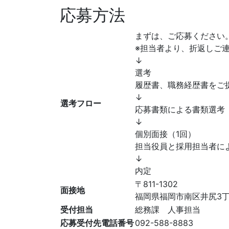
応募方法
まずは、ご応募ください
※担当者より、折返しご
↓
選考
履歴書、職務経歴書をご
↓
選考フロー
応募書類による書類選考
↓
個別面接（1回）
担当役員と採用担当者に
↓
内定
〒811-1302
面接地
福岡県福岡市南区井尻3丁
受付担当
総務課 人事担当
応募受付先電話番号
092-588-8883