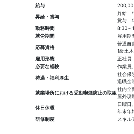
給与
200,0
昇給 
昇給・賞与
賞与 
勤務時間
8:30～1
就労期間
雇用期
普通自
応募資格
1級土
雇用形態
正社員
必要な経験
作業員
社会保
待遇・福利厚生
退職金
社内全
就業場所における受動喫煙防止の取組
屋外喫
日曜日、
休日休暇
年末年
研修制度
スキル