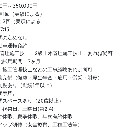
00円～350,000円
年1回（実績による）
年2回（実績による）
7:15
間の定めなし。
動車運転免許
木管理施工技士、2級土木管理施工技士 あれば尚可
（試用期間：3ヶ月）
、施工管理技士などの工事経験あれば尚可
険完備（健康・厚生年金・雇用・労災・財形）
制度あり（勤続1年以上）
面禁煙。
煙スペースあり（20歳以上）
祝祭日、土曜日(第2.4)
始休暇、夏季休暇、年次有給休暇
アップ研修（安全教育、工種工法等）