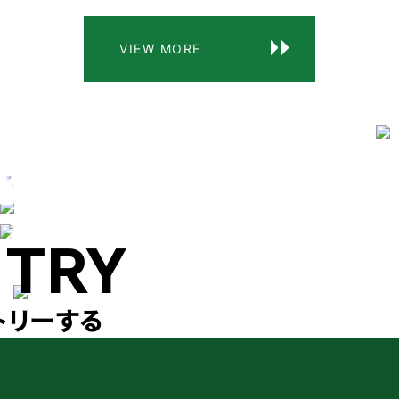
VIEW MORE
INING
EDULE
&A
研修制度
の流れ
くある
TRY
質問
トリーする